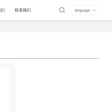
我们
联系我们
language