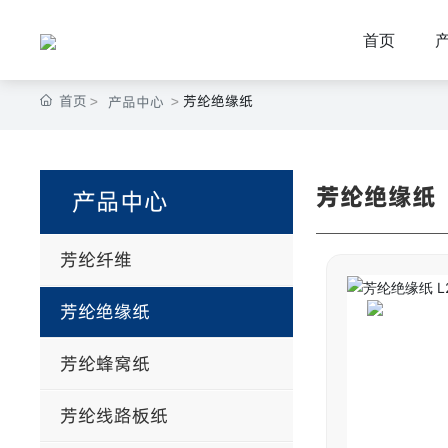
首页
首页
芳纶绝缘纸
产品中心
芳纶绝缘纸
产品中心
芳纶纤维
芳纶绝缘纸
芳纶蜂窝纸
芳纶线路板纸