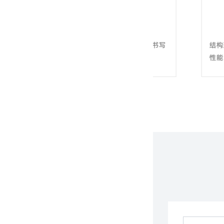
芳纶书画纸 L733
芳纶蜂
间位芳纶纤维作为原材料抄造的一款书写
结构致密、表面
用纸，可使书画作品永久保存。
性能、耐高温、