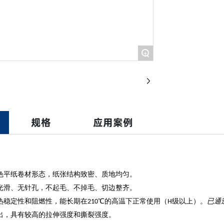
+
规格
应用案例
色
平纸卷材形态，纸张结构致密、质地均匀。
光滑、无针孔，不起毛、不掉毛、切边整齐。
热稳定性和阻燃性，能长期在
℃
的高温下正常使用（
级以上）。
已通
210
H
出，具有较高的拉伸强度和撕裂强度。