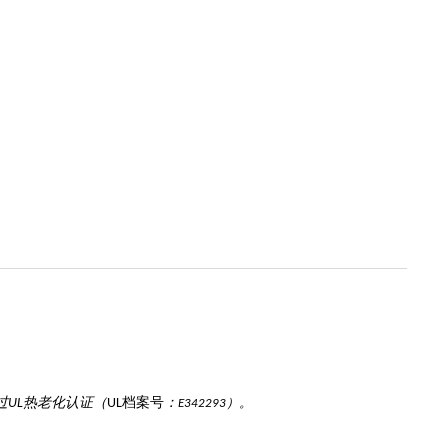
过
热老化认证（
档案号
：
）。
UL
UL
E342293