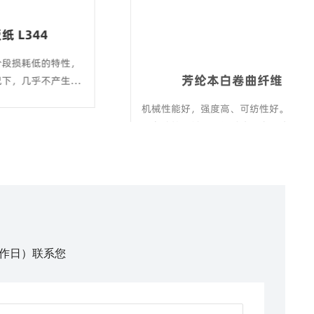
芳纶本白卷曲纤维
特性，
机械性能好，强度高、可纺性好。主要应
产生变
用在防护面料，环保过滤，高温滤料基
布，汽车胶管基布，耐高温工业毡等。
工作日）联系您